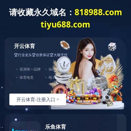
T
o
g
g
篮球下注平台
l
e
n
a
v
i
g
a
t
i
o
n
公司治理
公司公告
投资者服务