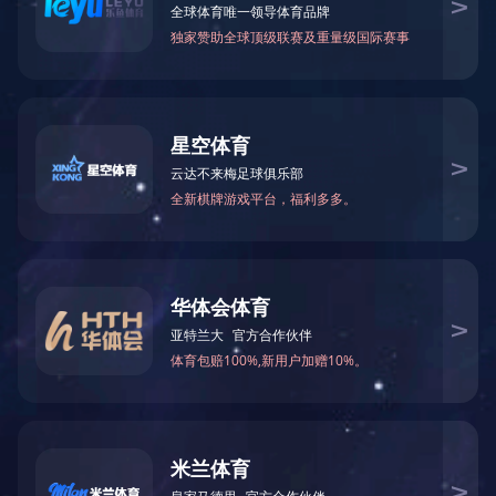
电话
+86 021-68771788-6666
邮箱
ir@yamngsz.com
地址
上海市浦东新区金科路2889弄长泰广场B座201室 201203