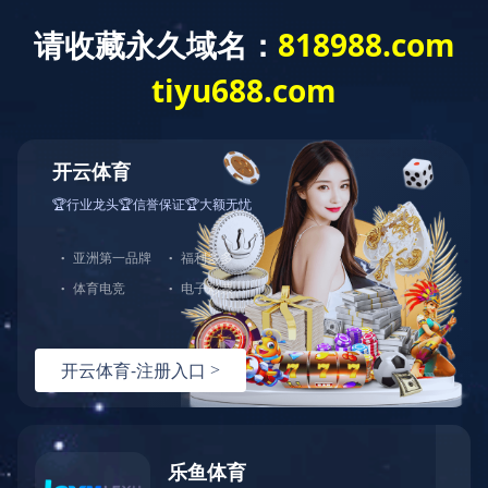
T
o
g
g
篮球下注平台
l
e
n
a
v
i
g
a
t
i
o
n
智能手表-产品列表
BES28系列